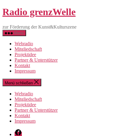
Direkt
Radio grenzWelle
zum
Inhalt
wechseln
zur Förderung der Kunst&Kulturszene
Menü
Webradio
Mitgliedschaft
Projektidee
Partner & Unterstützer
Kontakt
Impressum
Menü schließen
Webradio
Mitgliedschaft
Projektidee
Partner & Unterstützer
Kontakt
Impressum
Facebook