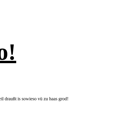
o!
il draußt is sowieso vü zu haas grod!