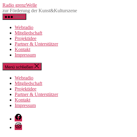
Direkt
Radio grenzWelle
zum
zur Förderung der Kunst&Kulturszene
Inhalt
Menü
wechseln
Webradio
Mitgliedschaft
Projektidee
Partner & Unterstützer
Kontakt
Impressum
Menü schließen
Webradio
Mitgliedschaft
Projektidee
Partner & Unterstützer
Kontakt
Impressum
Facebook
Instagram