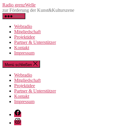
Direkt
Radio grenzWelle
zum
zur Förderung der Kunst&Kulturszene
Inhalt
Menü
wechseln
Webradio
Mitgliedschaft
Projektidee
Partner & Unterstützer
Kontakt
Impressum
Menü schließen
Webradio
Mitgliedschaft
Projektidee
Partner & Unterstützer
Kontakt
Impressum
Facebook
Instagram