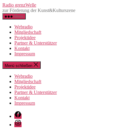
Direkt
Radio grenzWelle
zum
zur Förderung der Kunst&Kulturszene
Inhalt
Menü
wechseln
Webradio
Mitgliedschaft
Projektidee
Partner & Unterstützer
Kontakt
Impressum
Menü schließen
Webradio
Mitgliedschaft
Projektidee
Partner & Unterstützer
Kontakt
Impressum
Facebook
Instagram